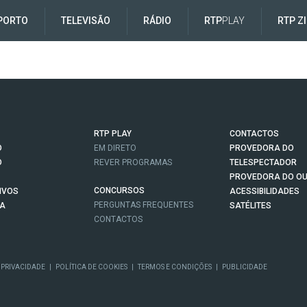
PORTO
TELEVISÃO
RÁDIO
RTP
PLAY
RTP Z
RTP PLAY
CONTACTOS
O
EM DIRETO
PROVEDORA DO
O
REVER PROGRAMAS
TELESPECTADOR
PROVEDORA DO OU
CONCURSOS
IVOS
ACESSIBILIDADES
PERGUNTAS FREQUENTES
NA
SATÉLITES
CONTACTOS
 PRIVACIDADE
|
POLÍTICA DE COOKIES
|
TERMOS E CONDIÇÕES
|
PUBLICIDADE