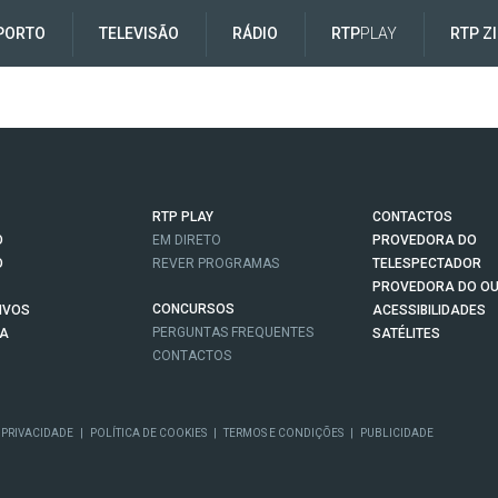
PORTO
TELEVISÃO
RÁDIO
RTP
PLAY
RTP Z
RTP PLAY
CONTACTOS
O
EM DIRETO
PROVEDORA DO
O
REVER PROGRAMAS
TELESPECTADOR
PROVEDORA DO OU
CONCURSOS
IVOS
ACESSIBILIDADES
PERGUNTAS FREQUENTES
NA
SATÉLITES
CONTACTOS
 PRIVACIDADE
|
POLÍTICA DE COOKIES
|
TERMOS E CONDIÇÕES
|
PUBLICIDADE