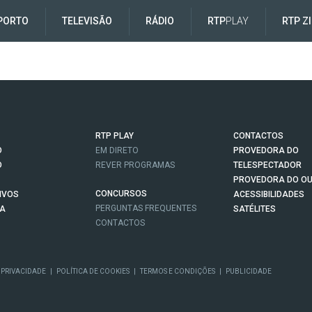
PORTO
TELEVISÃO
RÁDIO
RTP
PLAY
RTP Z
RTP PLAY
CONTACTOS
O
EM DIRETO
PROVEDORA DO
O
REVER PROGRAMAS
TELESPECTADOR
PROVEDORA DO OU
CONCURSOS
IVOS
ACESSIBILIDADES
PERGUNTAS FREQUENTES
NA
SATÉLITES
CONTACTOS
 PRIVACIDADE
|
POLÍTICA DE COOKIES
|
TERMOS E CONDIÇÕES
|
PUBLICIDADE