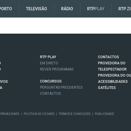
PORTO
TELEVISÃO
RÁDIO
RTP
PLAY
RTP Z
RTP PLAY
CONTACTOS
O
EM DIRETO
PROVEDORA DO
O
REVER PROGRAMAS
TELESPECTADOR
PROVEDORA DO OU
CONCURSOS
IVOS
ACESSIBILIDADES
PERGUNTAS FREQUENTES
NA
SATÉLITES
CONTACTOS
 PRIVACIDADE
|
POLÍTICA DE COOKIES
|
TERMOS E CONDIÇÕES
|
PUBLICIDADE