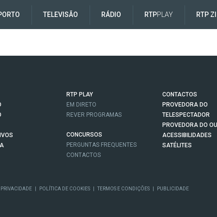
PORTO
TELEVISÃO
RÁDIO
RTP
PLAY
RTP Z
RTP PLAY
CONTACTOS
O
EM DIRETO
PROVEDORA DO
O
REVER PROGRAMAS
TELESPECTADOR
PROVEDORA DO OU
CONCURSOS
IVOS
ACESSIBILIDADES
PERGUNTAS FREQUENTES
NA
SATÉLITES
CONTACTOS
 PRIVACIDADE
|
POLÍTICA DE COOKIES
|
TERMOS E CONDIÇÕES
|
PUBLICIDADE