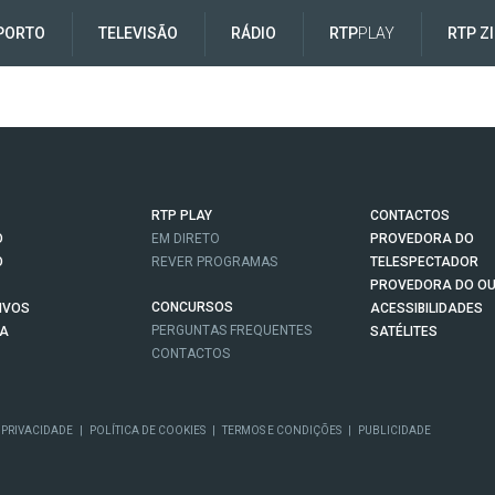
PORTO
TELEVISÃO
RÁDIO
RTP
PLAY
RTP Z
RTP PLAY
CONTACTOS
O
EM DIRETO
PROVEDORA DO
O
REVER PROGRAMAS
TELESPECTADOR
PROVEDORA DO OU
CONCURSOS
IVOS
ACESSIBILIDADES
PERGUNTAS FREQUENTES
NA
SATÉLITES
CONTACTOS
 PRIVACIDADE
|
POLÍTICA DE COOKIES
|
TERMOS E CONDIÇÕES
|
PUBLICIDADE