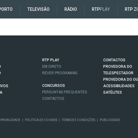
PORTO
TELEVISÃO
RÁDIO
RTP
PLAY
RTP Z
RTP PLAY
CONTACTOS
O
EM DIRETO
PROVEDORA DO
O
REVER PROGRAMAS
TELESPECTADOR
PROVEDORA DO OU
CONCURSOS
IVOS
ACESSIBILIDADES
PERGUNTAS FREQUENTES
NA
SATÉLITES
CONTACTOS
 PRIVACIDADE
|
POLÍTICA DE COOKIES
|
TERMOS E CONDIÇÕES
|
PUBLICIDADE