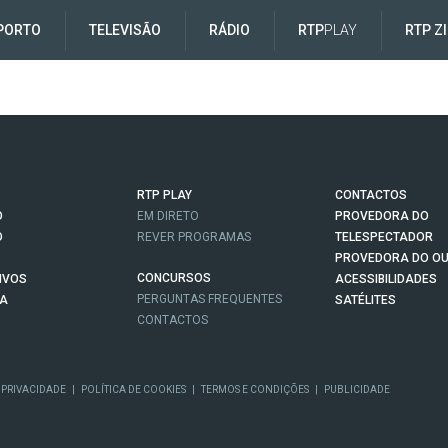
PORTO
TELEVISÃO
RÁDIO
RTP
PLAY
RTP Z
RTP PLAY
CONTACTOS
O
EM DIRETO
PROVEDORA DO
O
REVER PROGRAMAS
TELESPECTADOR
PROVEDORA DO OU
CONCURSOS
IVOS
ACESSIBILIDADES
PERGUNTAS FREQUENTES
NA
SATÉLITES
CONTACTOS
 PRIVACIDADE
|
POLÍTICA DE COOKIES
|
TERMOS E CONDIÇÕES
|
PUBLICIDADE