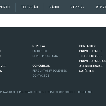
PORTO
TELEVISÃO
RÁDIO
RTP
PLAY
RTP Z
RTP PLAY
CONTACTOS
O
EM DIRETO
PROVEDORA DO
O
REVER PROGRAMAS
TELESPECTADOR
PROVEDORA DO OU
CONCURSOS
IVOS
ACESSIBILIDADES
PERGUNTAS FREQUENTES
NA
SATÉLITES
CONTACTOS
 PRIVACIDADE
|
POLÍTICA DE COOKIES
|
TERMOS E CONDIÇÕES
|
PUBLICIDADE