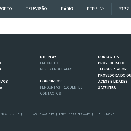
PORTO
TELEVISÃO
RÁDIO
RTP
PLAY
RTP Z
RTP PLAY
CONTACTOS
O
EM DIRETO
PROVEDORA DO
O
REVER PROGRAMAS
TELESPECTADOR
PROVEDORA DO OU
CONCURSOS
IVOS
ACESSIBILIDADES
PERGUNTAS FREQUENTES
NA
SATÉLITES
CONTACTOS
 PRIVACIDADE
|
POLÍTICA DE COOKIES
|
TERMOS E CONDIÇÕES
|
PUBLICIDADE