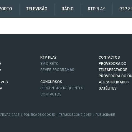
PORTO
TELEVISÃO
RÁDIO
RTP
PLAY
RTP Z
RTP PLAY
CONTACTOS
O
EM DIRETO
PROVEDORA DO
O
REVER PROGRAMAS
TELESPECTADOR
PROVEDORA DO OU
CONCURSOS
IVOS
ACESSIBILIDADES
PERGUNTAS FREQUENTES
NA
SATÉLITES
CONTACTOS
 PRIVACIDADE
|
POLÍTICA DE COOKIES
|
TERMOS E CONDIÇÕES
|
PUBLICIDADE