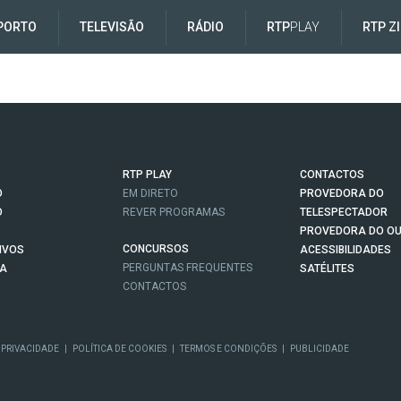
PORTO
TELEVISÃO
RÁDIO
RTP
PLAY
RTP Z
RTP PLAY
CONTACTOS
O
EM DIRETO
PROVEDORA DO
O
REVER PROGRAMAS
TELESPECTADOR
PROVEDORA DO OU
CONCURSOS
IVOS
ACESSIBILIDADES
PERGUNTAS FREQUENTES
NA
SATÉLITES
CONTACTOS
 PRIVACIDADE
|
POLÍTICA DE COOKIES
|
TERMOS E CONDIÇÕES
|
PUBLICIDADE