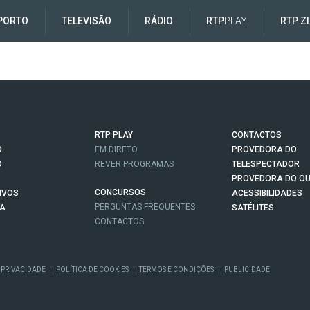
PORTO
TELEVISÃO
RÁDIO
RTP
PLAY
RTP Z
RTP PLAY
CONTACTOS
O
EM DIRETO
PROVEDORA DO
O
REVER PROGRAMAS
TELESPECTADOR
PROVEDORA DO OU
CONCURSOS
IVOS
ACESSIBILIDADES
PERGUNTAS FREQUENTES
NA
SATÉLITES
CONTACTOS
 PRIVACIDADE
|
POLÍTICA DE COOKIES
|
TERMOS E CONDIÇÕES
|
PUBLICIDADE