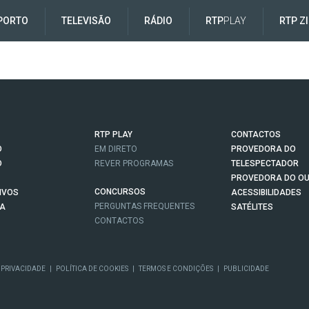
PORTO
TELEVISÃO
RÁDIO
RTP
PLAY
RTP Z
RTP PLAY
CONTACTOS
O
EM DIRETO
PROVEDORA DO
O
REVER PROGRAMAS
TELESPECTADOR
PROVEDORA DO OU
CONCURSOS
IVOS
ACESSIBILIDADES
PERGUNTAS FREQUENTES
NA
SATÉLITES
CONTACTOS
 PRIVACIDADE
|
POLÍTICA DE COOKIES
|
TERMOS E CONDIÇÕES
|
PUBLICIDADE