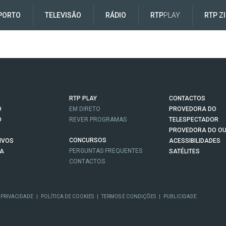
PORTO
TELEVISÃO
RÁDIO
RTP
PLAY
RTP Z
RTP PLAY
CONTACTOS
O
EM DIRETO
PROVEDORA DO
O
REVER PROGRAMAS
TELESPECTADOR
PROVEDORA DO OU
CONCURSOS
IVOS
ACESSIBILIDADES
PERGUNTAS FREQUENTES
NA
SATÉLITES
CONTACTOS
 PRIVACIDADE
|
POLÍTICA DE COOKIES
|
TERMOS E CONDIÇÕES
|
PUBLICIDADE