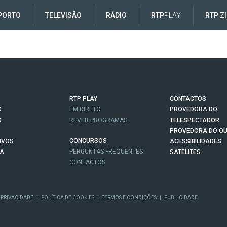
PORTO
TELEVISÃO
RÁDIO
RTP
PLAY
RTP Z
RTP PLAY
CONTACTOS
O
EM DIRETO
PROVEDORA DO
O
REVER PROGRAMAS
TELESPECTADOR
PROVEDORA DO OU
CONCURSOS
IVOS
ACESSIBILIDADES
PERGUNTAS FREQUENTES
NA
SATÉLITES
CONTACTOS
 PRIVACIDADE
|
POLÍTICA DE COOKIES
|
TERMOS E CONDIÇÕES
|
PUBLICIDADE