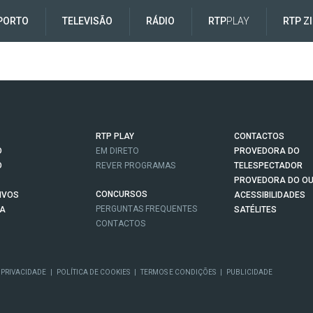
PORTO
TELEVISÃO
RÁDIO
RTP
PLAY
RTP Z
RTP PLAY
CONTACTOS
O
EM DIRETO
PROVEDORA DO
O
REVER PROGRAMAS
TELESPECTADOR
PROVEDORA DO OU
CONCURSOS
IVOS
ACESSIBILIDADES
PERGUNTAS FREQUENTES
NA
SATÉLITES
CONTACTOS
 PRIVACIDADE
|
POLÍTICA DE COOKIES
|
TERMOS E CONDIÇÕES
|
PUBLICIDADE