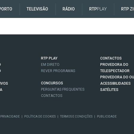
PORTO
TELEVISÃO
RÁDIO
RTP
PLAY
RTP Z
RTP PLAY
CONTACTOS
O
EM DIRETO
PROVEDORA DO
O
REVER PROGRAMAS
TELESPECTADOR
PROVEDORA DO OU
CONCURSOS
IVOS
ACESSIBILIDADES
PERGUNTAS FREQUENTES
NA
SATÉLITES
CONTACTOS
 PRIVACIDADE
|
POLÍTICA DE COOKIES
|
TERMOS E CONDIÇÕES
|
PUBLICIDADE