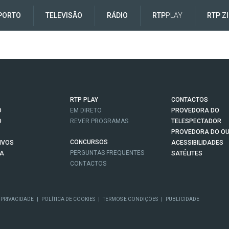
PORTO
TELEVISÃO
RÁDIO
RTP
PLAY
RTP Z
RTP PLAY
CONTACTOS
O
EM DIRETO
PROVEDORA DO
O
REVER PROGRAMAS
TELESPECTADOR
PROVEDORA DO OU
CONCURSOS
IVOS
ACESSIBILIDADES
PERGUNTAS FREQUENTES
NA
SATÉLITES
CONTACTOS
 PRIVACIDADE
|
POLÍTICA DE COOKIES
|
TERMOS E CONDIÇÕES
|
PUBLICIDADE