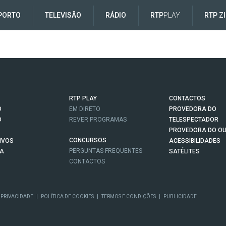
PORTO
TELEVISÃO
RÁDIO
RTP
PLAY
RTP Z
RTP PLAY
CONTACTOS
O
EM DIRETO
PROVEDORA DO
O
REVER PROGRAMAS
TELESPECTADOR
PROVEDORA DO OU
CONCURSOS
IVOS
ACESSIBILIDADES
PERGUNTAS FREQUENTES
NA
SATÉLITES
CONTACTOS
 PRIVACIDADE
|
POLÍTICA DE COOKIES
|
TERMOS E CONDIÇÕES
|
PUBLICIDADE