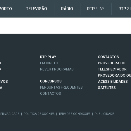
PORTO
TELEVISÃO
RÁDIO
RTP
PLAY
RTP Z
RTP PLAY
CONTACTOS
O
EM DIRETO
PROVEDORA DO
O
REVER PROGRAMAS
TELESPECTADOR
PROVEDORA DO OU
CONCURSOS
IVOS
ACESSIBILIDADES
PERGUNTAS FREQUENTES
NA
SATÉLITES
CONTACTOS
 PRIVACIDADE
|
POLÍTICA DE COOKIES
|
TERMOS E CONDIÇÕES
|
PUBLICIDADE