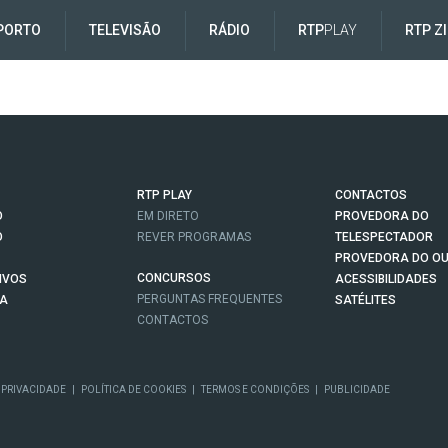
PORTO
TELEVISÃO
RÁDIO
RTP
PLAY
RTP Z
RTP PLAY
CONTACTOS
O
EM DIRETO
PROVEDORA DO
O
REVER PROGRAMAS
TELESPECTADOR
PROVEDORA DO OU
CONCURSOS
IVOS
ACESSIBILIDADES
PERGUNTAS FREQUENTES
NA
SATÉLITES
CONTACTOS
 PRIVACIDADE
|
POLÍTICA DE COOKIES
|
TERMOS E CONDIÇÕES
|
PUBLICIDADE