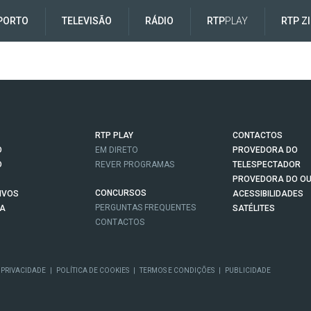
PORTO
TELEVISÃO
RÁDIO
RTP
PLAY
RTP Z
RTP PLAY
CONTACTOS
O
EM DIRETO
PROVEDORA DO
O
REVER PROGRAMAS
TELESPECTADOR
PROVEDORA DO OU
CONCURSOS
IVOS
ACESSIBILIDADES
PERGUNTAS FREQUENTES
NA
SATÉLITES
CONTACTOS
 PRIVACIDADE
|
POLÍTICA DE COOKIES
|
TERMOS E CONDIÇÕES
|
PUBLICIDADE