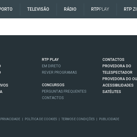
PORTO
TELEVISÃO
RÁDIO
RTP
PLAY
RTP Z
RTP PLAY
CONTACTOS
O
EM DIRETO
PROVEDORA DO
O
REVER PROGRAMAS
TELESPECTADOR
PROVEDORA DO OU
CONCURSOS
IVOS
ACESSIBILIDADES
PERGUNTAS FREQUENTES
NA
SATÉLITES
CONTACTOS
 PRIVACIDADE
|
POLÍTICA DE COOKIES
|
TERMOS E CONDIÇÕES
|
PUBLICIDADE