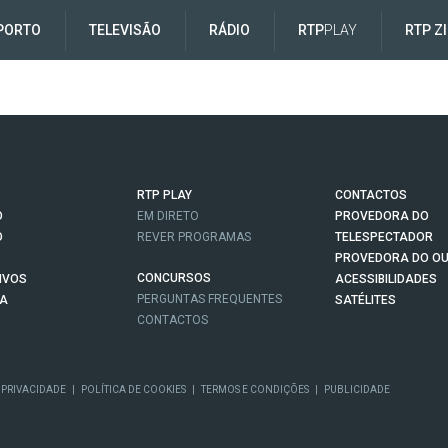
PORTO
TELEVISÃO
RÁDIO
RTP
PLAY
RTP Z
RTP PLAY
CONTACTOS
O
EM DIRETO
PROVEDORA DO
O
REVER PROGRAMAS
TELESPECTADOR
PROVEDORA DO OU
CONCURSOS
IVOS
ACESSIBILIDADES
PERGUNTAS FREQUENTES
NA
SATÉLITES
CONTACTOS
 PRIVACIDADE
|
POLÍTICA DE COOKIES
|
TERMOS E CONDIÇÕES
|
PUBLICIDADE