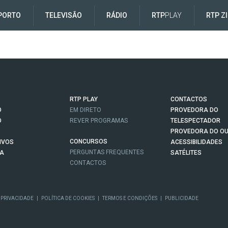
PORTO
TELEVISÃO
RÁDIO
RTP
PLAY
RTP Z
RTP PLAY
CONTACTOS
O
EM DIRETO
PROVEDORA DO
O
REVER PROGRAMAS
TELESPECTADOR
PROVEDORA DO OU
CONCURSOS
IVOS
ACESSIBILIDADES
PERGUNTAS FREQUENTES
NA
SATÉLITES
CONTACTOS
 PRIVACIDADE
|
POLÍTICA DE COOKIES
|
TERMOS E CONDIÇÕES
|
PUBLICIDADE