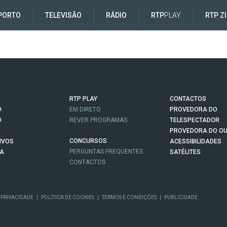
PORTO
TELEVISÃO
RÁDIO
RTP
PLAY
RTP Z
RTP PLAY
CONTACTOS
O
EM DIRETO
PROVEDORA DO
O
REVER PROGRAMAS
TELESPECTADOR
PROVEDORA DO OU
CONCURSOS
IVOS
ACESSIBILIDADES
PERGUNTAS FREQUENTES
NA
SATÉLITES
CONTACTOS
 PRIVACIDADE
|
POLÍTICA DE COOKIES
|
TERMOS E CONDIÇÕES
|
PUBLICIDADE