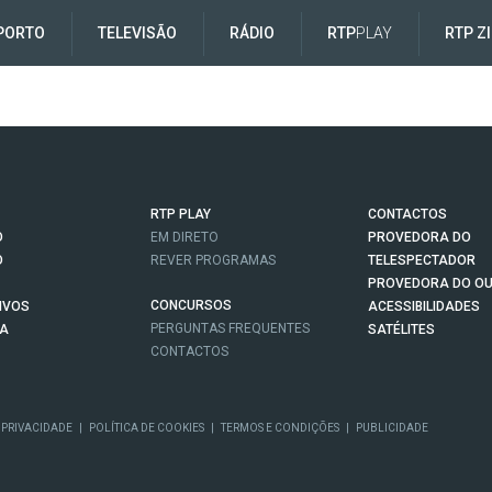
PORTO
TELEVISÃO
RÁDIO
RTP
PLAY
RTP Z
RTP PLAY
CONTACTOS
O
EM DIRETO
PROVEDORA DO
O
REVER PROGRAMAS
TELESPECTADOR
PROVEDORA DO OU
CONCURSOS
IVOS
ACESSIBILIDADES
PERGUNTAS FREQUENTES
NA
SATÉLITES
CONTACTOS
 PRIVACIDADE
|
POLÍTICA DE COOKIES
|
TERMOS E CONDIÇÕES
|
PUBLICIDADE