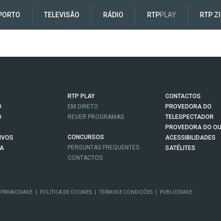
PORTO
TELEVISÃO
RÁDIO
RTP
PLAY
RTP Z
RTP PLAY
CONTACTOS
O
EM DIRETO
PROVEDORA DO
O
REVER PROGRAMAS
TELESPECTADOR
PROVEDORA DO OU
CONCURSOS
IVOS
ACESSIBILIDADES
PERGUNTAS FREQUENTES
NA
SATÉLITES
CONTACTOS
 PRIVACIDADE
|
POLÍTICA DE COOKIES
|
TERMOS E CONDIÇÕES
|
PUBLICIDADE