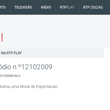
RTO
TELEVISÃO
RÁDIO
RTP
PLAY
RTP ZIGZAG
l
 NA RTP PLAY
ódio n.º12102009
12102009 de 0
rama, uma Moral de Espectáculo