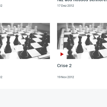
12
17 Dez 2012
Crise 2
12
19 Nov 2012