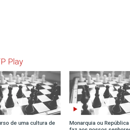
TP Play
urso de uma cultura de
Monarquia ou República
faz aos nossos senhore