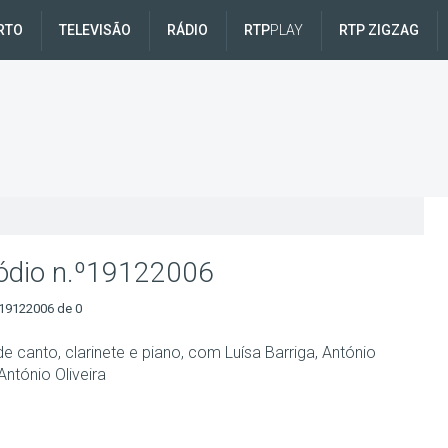
RTO
TELEVISÃO
RÁDIO
RTP
PLAY
RTP ZIGZAG
ódio n.º19122006
19122006 de 0
de canto, clarinete e piano, com Luísa Barriga, António
ntónio Oliveira