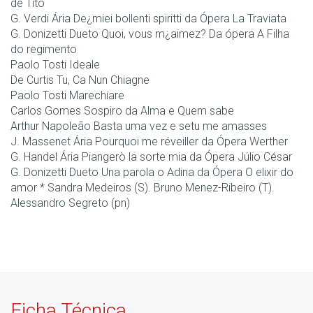
de Tito
G. Verdi Ária De¿miei bollenti spiritti da Ópera La Traviata
G. Donizetti Dueto Quoi, vous m¿aimez? Da ópera A Filha
do regimento
Paolo Tosti Ideale
De Curtis Tu, Ca Nun Chiagne
Paolo Tosti Marechiare
Carlos Gomes Sospiro da Alma e Quem sabe
Arthur Napoleão Basta uma vez e setu me amasses
J. Massenet Ária Pourquoi me réveiller da Ópera Werther
G. Handel Ária Piangerò la sorte mia da Ópera Júlio César
G. Donizetti Dueto Una parola o Adina da Ópera O elixir do
amor * Sandra Medeiros (S). Bruno Menez-Ribeiro (T).
Alessandro Segreto (pn)
Ficha Técnica