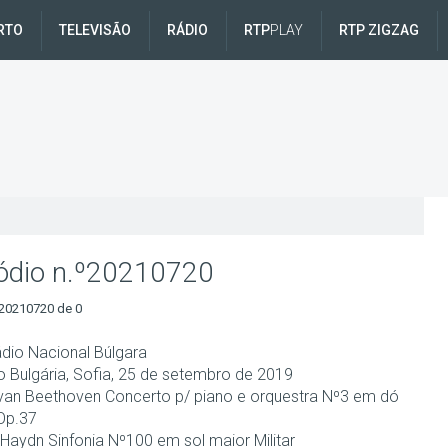
RTO
TELEVISÃO
RÁDIO
RTP
PLAY
RTP ZIGZAG
ódio n.º20210720
20210720 de 0
ádio Nacional Búlgara
io Bulgária, Sofia, 25 de setembro de 2019
van Beethoven Concerto p/ piano e orquestra Nº3 em dó
Op.37
Haydn Sinfonia Nº100 em sol maior Militar