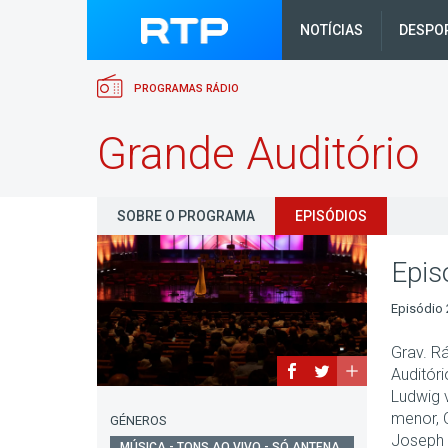
NOTÍCIAS
DESPO
PROGRAMAS RÁDIO
Grande Auditório
SOBRE O PROGRAMA
EPISÓDIOS
Epis
Episódio 
Grav. R
Auditór
Ludwig 
menor, 
GÉNEROS
Joseph 
MÚSICA - TONS AO VIVO - SÓ ANTENA