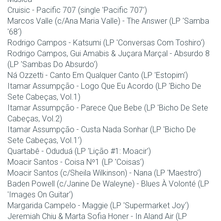
Cruisic - Pacific 707 (single 'Pacific 707')
Marcos Valle (c/Ana Maria Valle) - The Answer (LP 'Samba
'68')
Rodrigo Campos - Katsumi (LP 'Conversas Com Toshiro')
Rodrigo Campos, Gui Amabis & Juçara Marçal - Absurdo 8
(LP 'Sambas Do Absurdo')
Ná Ozzetti - Canto Em Qualquer Canto (LP 'Estopim')
Itamar Assumpção - Logo Que Eu Acordo (LP 'Bicho De
Sete Cabeças, Vol.1)
Itamar Assumpção - Parece Que Bebe (LP 'Bicho De Sete
Cabeças, Vol.2)
Itamar Assumpção - Custa Nada Sonhar (LP 'Bicho De
Sete Cabeças, Vol.1')
Quartabê - Oduduá (LP 'Lição #1: Moacir')
Moacir Santos - Coisa Nº1 (LP 'Coisas')
Moacir Santos (c/Sheila Wilkinson) - Nana (LP 'Maestro')
Baden Powell (c/Janine De Waleyne) - Blues À Volonté (LP
'Images On Guitar')
Margarida Campelo - Maggie (LP 'Supermarket Joy')
Jeremiah Chiu & Marta Sofia Honer - In Aland Air (LP