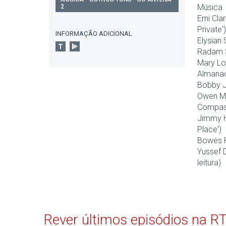
Música
2
Erni Cla
Private')
INFORMAÇÃO ADICIONAL
Elysian 
Radam S
Mary Lo
Almanac
Bobby J
Owen Ma
Compass
Jimmy H
Place')
Bowes R
Yussef D
leitura)
Rever últimos episódios na R