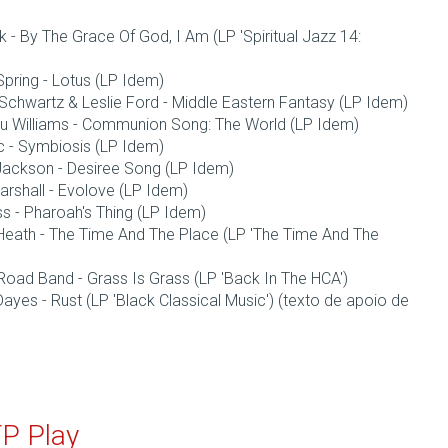
rk - By The Grace Of God, I Am (LP 'Spiritual Jazz 14:
Spring - Lotus (LP Idem)
chwartz & Leslie Ford - Middle Eastern Fantasy (LP Idem)
u Williams - Communion Song: The World (LP Idem)
 - Symbiosis (LP Idem)
ackson - Desiree Song (LP Idem)
rshall - Evolove (LP Idem)
 - Pharoah's Thing (LP Idem)
eath - The Time And The Place (LP 'The Time And The
oad Band - Grass Is Grass (LP 'Back In The HCA')
ayes - Rust (LP 'Black Classical Music') (texto de apoio de
TP Play