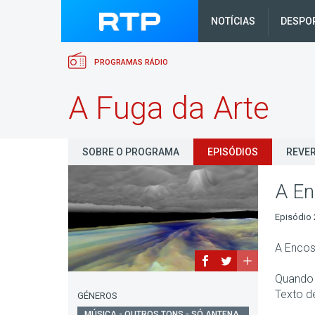
NOTÍCIAS
DESPO
PROGRAMAS RÁDIO
A Fuga da Arte
SOBRE O PROGRAMA
EPISÓDIOS
REVER
A En
Episódio 
A Encos
Quando 
Texto d
GÉNEROS
MÚSICA - OUTROS TONS - SÓ ANTENA