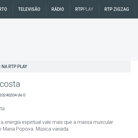
RTO
TELEVISÃO
RÁDIO
RTP
PLAY
RTP ZIGZAG
 NA RTP PLAY
costa
20240204 de 0
ta
a energia espiritual vale mais que a massa muscular.
e Maria Popova. Música variada.