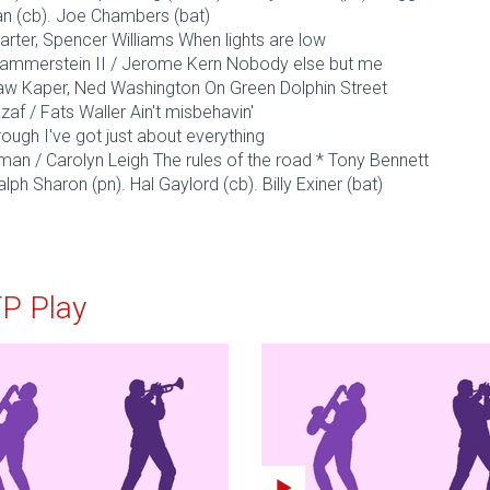
 (cb). Joe Chambers (bat)
rter, Spencer Williams When lights are low
ammerstein II / Jerome Kern Nobody else but me
aw Kaper, Ned Washington On Green Dolphin Street
af / Fats Waller Ain't misbehavin'
ugh I've got just about everything
man / Carolyn Leigh The rules of the road * Tony Bennett
alph Sharon (pn). Hal Gaylord (cb). Billy Exiner (bat)
TP Play