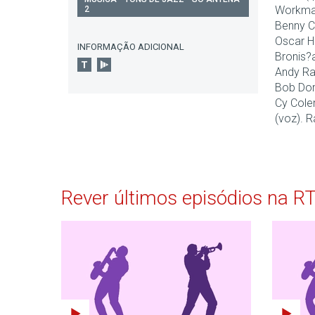
Workman
2
Benny Ca
Oscar H
INFORMAÇÃO ADICIONAL
Bronis?
Andy Raz
Bob Doro
Cy Cole
(voz). R
Rever últimos episódios na R