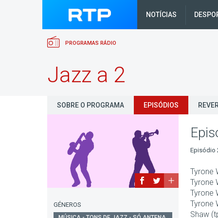
NOTÍCIAS
DESPO
PROGRAMAS RÁDIO
Jazz a 2
SOBRE O PROGRAMA
EPISÓDIOS
REVER
Epis
Episódio 
Tyrone 
Tyrone 
Tyrone 
Tyrone 
GÉNEROS
Shaw (tp
MÚSICA - TONS DE JAZZ - SÓ ANTENA