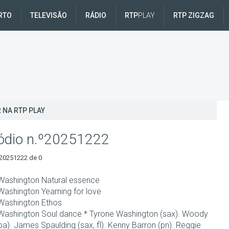
RTO
TELEVISÃO
RÁDIO
RTP
PLAY
RTP ZIGZAG
 NA RTP PLAY
ódio n.º20251222
20251222 de 0
Washington Natural essence
Washington Yearning for love
Washington Ethos
Washington Soul dance * Tyrone Washington (sax). Woody
a). James Spaulding (sax, fl). Kenny Barron (pn). Reggie