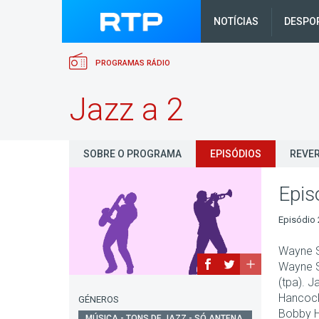
NOTÍCIAS
DESPO
PROGRAMAS RÁDIO
Jazz a 2
SOBRE O PROGRAMA
EPISÓDIOS
REVER
Epis
Episódio 
Wayne S
Wayne S
(tpa). J
Hancock
GÉNEROS
Bobby 
MÚSICA - TONS DE JAZZ - SÓ ANTENA