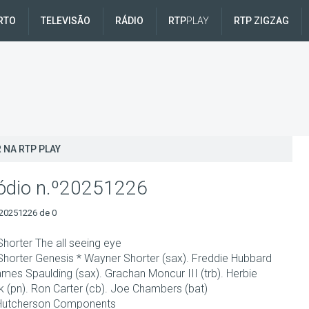
RTO
TELEVISÃO
RÁDIO
RTP
PLAY
RTP ZIGZAG
 NA RTP PLAY
ódio n.º20251226
20251226 de 0
horter The all seeing eye
horter Genesis * Wayner Shorter (sax). Freddie Hubbard
ames Spaulding (sax). Grachan Moncur III (trb). Herbie
 (pn). Ron Carter (cb). Joe Chambers (bat)
Hutcherson Components