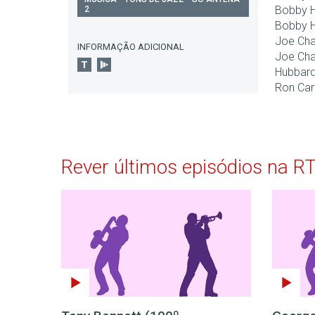
Bobby H
2
Bobby H
Joe Ch
INFORMAÇÃO ADICIONAL
Joe Cha
Hubbard 
Ron Car
Rever últimos episódios na R