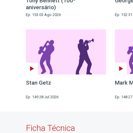
Tony Bennett (100º
George
aniversário)
Ep. 153 03 Ago 2026
Ep. 152 31
Stan Getz
Mark M
Ep. 149 28 Jul 2026
Ep. 148 27
Ficha Técnica