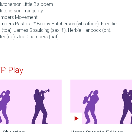
utcherson Little B's poem
utcherson Tranquility
ambers Movement
mbers Pastoral * Bobby Hutcherson (vibrafone). Freddie
(tpa). James Spaulding (sax, fl). Herbie Hancock (pn).
ter (cc). Joe Chambers (bat)
TP Play