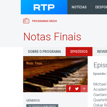
NOTÍCIAS
DESPO
PROGRAMAS RÁDIO
Notas Finais
SOBRE O PROGRAMA
EPISÓDIOS
REVER
Epis
Episódio 
Michael
Academy 
Gaetano
Quartett
GÉNEROS
Oskar Ri
CLÁSSICO/ERUDITO