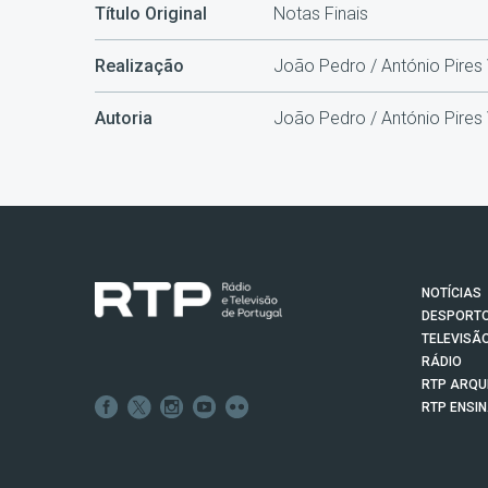
Título Original
Notas Finais
Realização
João Pedro / António Pires
Autoria
João Pedro / António Pires
NOTÍCIAS
DESPORT
TELEVISÃ
RÁDIO
RTP ARQU
RTP ENSI