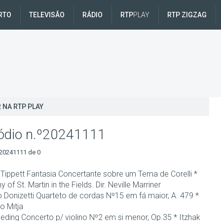
RTO
TELEVISÃO
RÁDIO
RTP
PLAY
RTP ZIGZAG
 NA RTP PLAY
ódio n.º20241111
20241111 de 0
 Tippett Fantasia Concertante sobre um Tema de Corelli *
of St. Martin in the Fields. Dir. Neville Marriner
 Donizetti Quarteto de cordas Nº15 em fá maior, A. 479 *
o Mitja
eding Concerto p/ violino Nº2 em si menor, Op.35 * Itzhak