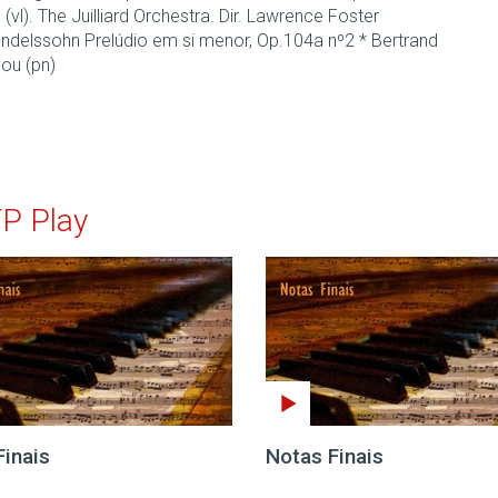
(vl). The Juilliard Orchestra. Dir. Lawrence Foster
endelssohn Prelúdio em si menor, Op.104a nº2 * Bertrand
ou (pn)
TP Play
Finais
Notas Finais