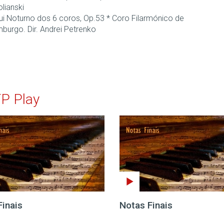
olianski
ui Noturno dos 6 coros, Op.53 * Coro Filarmónico de
burgo. Dir. Andrei Petrenko
TP Play
Finais
Notas Finais