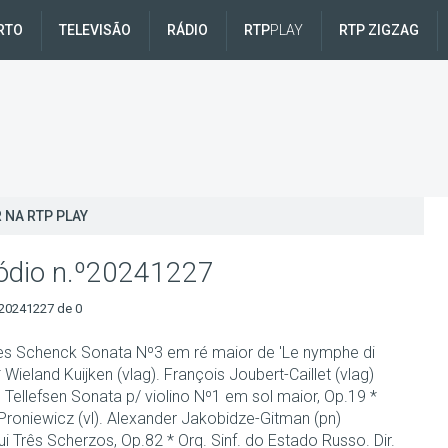
RTO
TELEVISÃO
RÁDIO
RTP
PLAY
RTP ZIGZAG
 NA RTP PLAY
ódio n.º20241227
20241227 de 0
s Schenck Sonata Nº3 em ré maior de 'Le nymphe di
 Wieland Kuijken (vlag). François Joubert-Caillet (vlag)
Tellefsen Sonata p/ violino Nº1 em sol maior, Op.19 *
Proniewicz (vl). Alexander Jakobidze-Gitman (pn)
i Três Scherzos, Op.82 * Orq. Sinf. do Estado Russo. Dir.