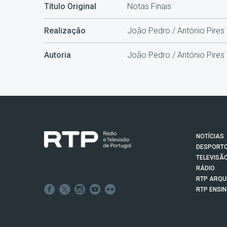
Título Original
Notas Finais
Realização
João Pedro / António Pires
Autoria
João Pedro / António Pires
NOTÍCIAS
DESPORT
TELEVISÃ
RÁDIO
RTP ARQU
RTP ENSI