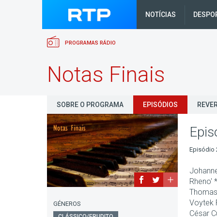
NOTÍCIAS
DESPO
PROGRAMAS RÁDIO
Notas Finais
SOBRE O PROGRAMA
EPISÓDIOS
REVER
Epis
Episódio 
Johanne
Rheno' *
Thomas 
Voytek 
GÉNEROS
César Cu
CLÁSSICO/ERUDITO