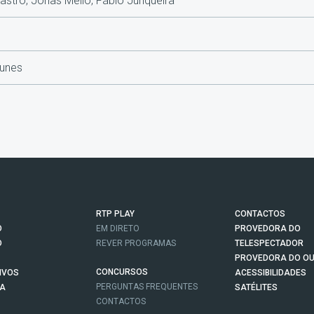
astro, Jonas Mello, Fábio Junqueira
Nunes
RTP PLAY
CONTACTOS
O
EM DIRETO
PROVEDORA DO
O
REVER PROGRAMAS
TELESPECTADOR
PROVEDORA DO OU
CONCURSOS
IVOS
ACESSIBILIDADES
PERGUNTAS FREQUENTES
NA
SATÉLITES
CONTACTOS