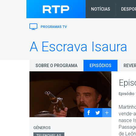
NOTÍCIAS
DESPO
PROGRAMAS TV
A Escrava Isaura
SOBRE O PROGRAMA
EPISÓDIOS
REVER
Epis
Episódio 
Martinh
vende-a
nasce I
Passage
GÉNEROS
de Leôn
TELENOVELAS