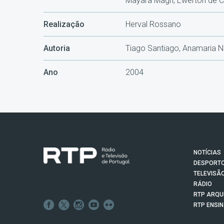
Mayara Magri, Ewerton de C
Realização
Herval Rossano
Autoria
Tiago Santiago, Anamaria 
Ano
2004
NOTÍCIAS
DESPORT
TELEVISÃ
RÁDIO
RTP ARQU
RTP ENSI