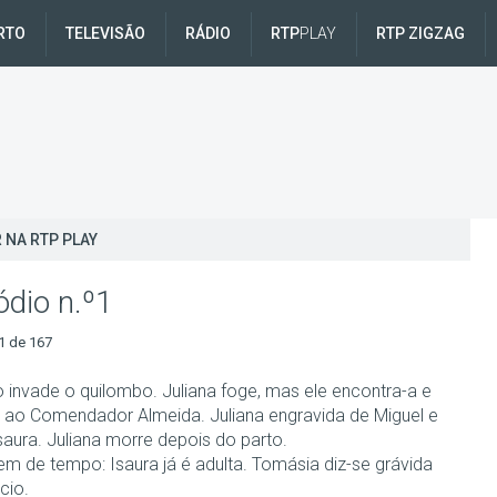
RTO
TELEVISÃO
RÁDIO
RTP
PLAY
RTP ZIGZAG
 NA RTP PLAY
ódio n.º1
1 de 167
o invade o quilombo. Juliana foge, mas ele encontra-a e
 ao Comendador Almeida. Juliana engravida de Miguel e
saura. Juliana morre depois do parto.
m de tempo: Isaura já é adulta. Tomásia diz-se grávida
cio.