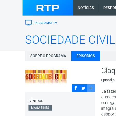
NOTÍCIAS
DESPO
PROGRAMAS TV
SOCIEDADE CIVIL
SOBRE O PROGRAMA
EPISÓDIOS
Claq
Episódio 
Já fazem
grandes
GÉNEROS
ou ileg
MAGAZINES
integra
desport