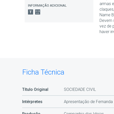
armas e
INFORMAÇÃO ADICIONAL
claques
Name B
Devem s
vez de 
haver in
Ficha Técnica
Título Original
SOCIEDADE CIVIL
Intérpretes
Apresentação de Fernanda 
Produção
Companhia das Ideias