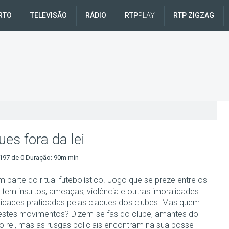
RTO
TELEVISÃO
RÁDIO
RTP
PLAY
RTP ZIGZAG
ues fora da lei
197 de 0 Duração: 90m min
 parte do ritual futebolístico. Jogo que se preze entre os
 tem insultos, ameaças, violência e outras imoralidades
alidades praticadas pelas claques dos clubes. Mas quem
 estes movimentos? Dizem-se fãs do clube, amantes do
o rei, mas as rusgas policiais encontram na sua posse