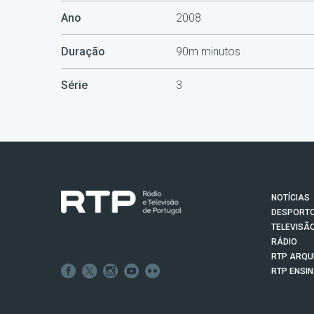
Ano
2008
Duração
90m minutos
Série
3
NOTÍCIAS
DESPORT
TELEVISÃ
RÁDIO
RTP ARQU
RTP ENSI