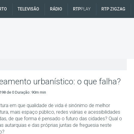
RTO
TELEVISÃO
RÁDIO
RTP
PLAY
RTP ZIGZAG
eamento urbanístico: o que falha?
198 de 0 Duração: 90m min
tura em que qualidade de vida é sinónimo de melhor
tura, mais espaço público, redes viárias e acessibilidades
das, de que forma é pensado o futuro das cidades? Qual o
s autarquias e das próprias juntas de freguesia neste
o?