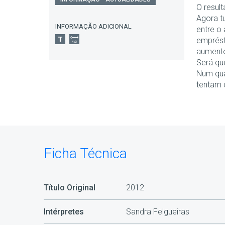
O resul
Agora t
INFORMAÇÃO ADICIONAL
entre o
emprést
aumento
Será qu
Num qua
tentam 
Ficha Técnica
Título Original
2012
Intérpretes
Sandra Felgueiras