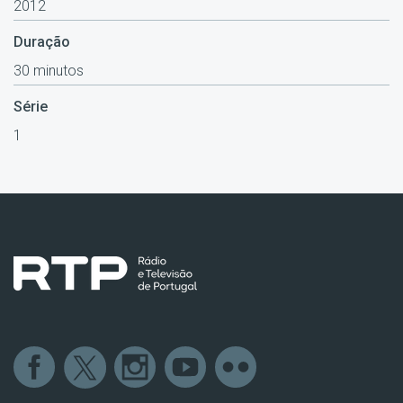
2012
Duração
30 minutos
Série
1