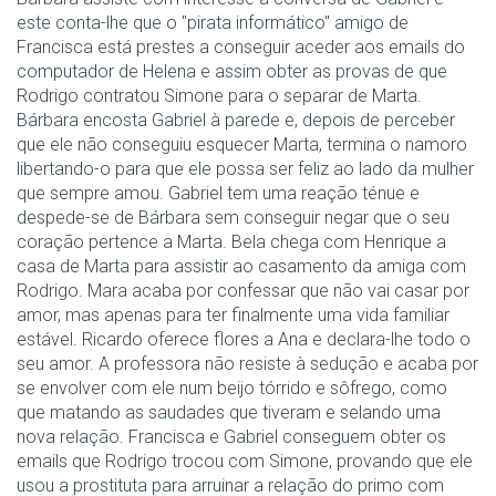
este conta-lhe que o "pirata informático" amigo de
Francisca está prestes a conseguir aceder aos emails do
computador de Helena e assim obter as provas de que
Rodrigo contratou Simone para o separar de Marta.
Bárbara encosta Gabriel à parede e, depois de perceber
que ele não conseguiu esquecer Marta, termina o namoro
libertando-o para que ele possa ser feliz ao lado da mulher
que sempre amou. Gabriel tem uma reação ténue e
despede-se de Bárbara sem conseguir negar que o seu
coração pertence a Marta. Bela chega com Henrique a
casa de Marta para assistir ao casamento da amiga com
Rodrigo. Mara acaba por confessar que não vai casar por
amor, mas apenas para ter finalmente uma vida familiar
estável. Ricardo oferece flores a Ana e declara-lhe todo o
seu amor. A professora não resiste à sedução e acaba por
se envolver com ele num beijo tórrido e sôfrego, como
que matando as saudades que tiveram e selando uma
nova relação. Francisca e Gabriel conseguem obter os
emails que Rodrigo trocou com Simone, provando que ele
usou a prostituta para arruinar a relação do primo com