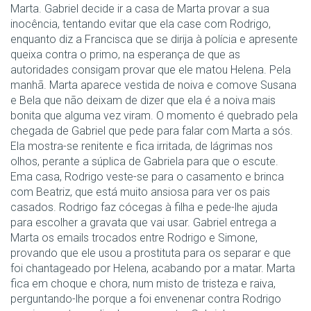
Marta. Gabriel decide ir a casa de Marta provar a sua
inocência, tentando evitar que ela case com Rodrigo,
enquanto diz a Francisca que se dirija à polícia e apresente
queixa contra o primo, na esperança de que as
autoridades consigam provar que ele matou Helena. Pela
manhã. Marta aparece vestida de noiva e comove Susana
e Bela que não deixam de dizer que ela é a noiva mais
bonita que alguma vez viram. O momento é quebrado pela
chegada de Gabriel que pede para falar com Marta a sós.
Ela mostra-se renitente e fica irritada, de lágrimas nos
olhos, perante a súplica de Gabriela para que o escute.
Ema casa, Rodrigo veste-se para o casamento e brinca
com Beatriz, que está muito ansiosa para ver os pais
casados. Rodrigo faz cócegas à filha e pede-lhe ajuda
para escolher a gravata que vai usar. Gabriel entrega a
Marta os emails trocados entre Rodrigo e Simone,
provando que ele usou a prostituta para os separar e que
foi chantageado por Helena, acabando por a matar. Marta
fica em choque e chora, num misto de tristeza e raiva,
perguntando-lhe porque a foi envenenar contra Rodrigo