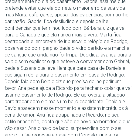
precisamente no dia do casamento. Gabriel assume que
pretende evitar que ela cometa o maior erro da sua vida
mas Marta esforça-se, apesar das evidências, por não lhe
dar razão. Gabriel fica desiludido e depois de lhe
confidenciar que terminou tudo com Bárbara, diz que vai
para o Canadá e que ela nunca mais o verá. Marta fica
destroçada e lembra-se de ir buscar o relógio de Rodrigo,
observando com perplexidade o vidro partido e a mancha
de sangue que ainda não foi limpa. Decidida, avança para a
sala e sem explicar o que esteve a conversar com Gabriel,
pede a Susana que leve Henrique para casa de Daniela e
que sigam de lá para o casamento em casa de Rodrigo.
Depois fala com Bela e diz que precisa de lhe pedir um
favor. Ana pede ajuda a Ricardo para fechar o colar que vai
usar no casamento de Rodrigo. Ele aproveita a situação
para trocar com ela mais um beijo escaldante. Daniela e
David aparecem nesse momento e assistem incrédulos à
cena de amor. Ana fica atrapalhada e Ricardo, no seu
estilo brincalhão, conta que são de novo namorados e que
vão casar. Ana olha-o de lado, surpreendida com o seu
arrojo. Luísa regressa a casa com Gonçalo, que a foi