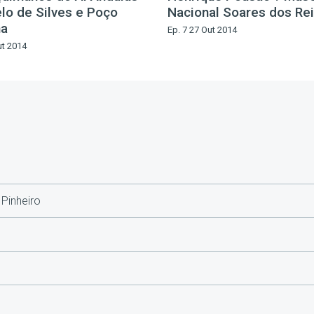
elo de Silves e Poço
Nacional Soares dos Re
na
Ep. 7 27 Out 2014
ut 2014
Pinheiro