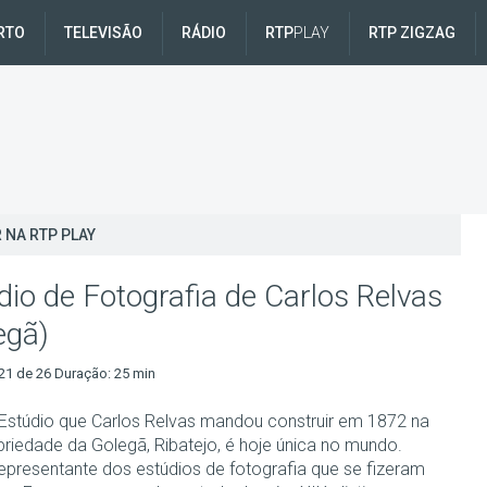
RTO
TELEVISÃO
RÁDIO
RTP
PLAY
RTP ZIGZAG
 NA RTP PLAY
dio de Fotografia de Carlos Relvas
egã)
21 de 26 Duração: 25 min
Estúdio que Carlos Relvas mandou construir em 1872 na
priedade da Golegã, Ribatejo, é hoje única no mundo.
representante dos estúdios de fotografia que se fizeram