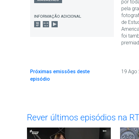
por tod
pela gr
fotograf
INFORMAÇÃO ADICIONAL
de Estu
America
foi tam
premiad
Próximas emissões deste
19 Ago
episódio
Rever últimos episódios na R