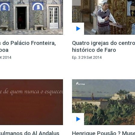
 do Palácio Fronteira,
Quatro igrejas do centr
boa
histórico de Faro
et 2014
Ep. 3 29 Set 2014
ulmanos do Al Andalus
Henrique Pousão ? Mus