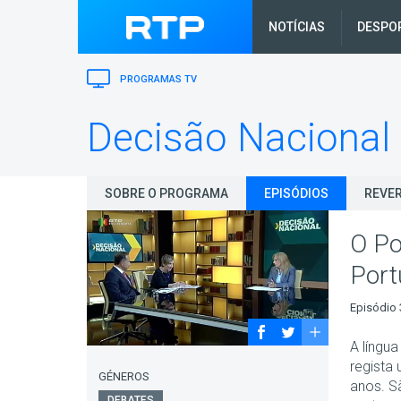
NOTÍCIAS
DESPO
PROGRAMAS TV
Decisão Nacional
SOBRE O PROGRAMA
EPISÓDIOS
REVER
O Po
Port
Episódio 
A língu
regista
GÉNEROS
anos. S
DEBATES