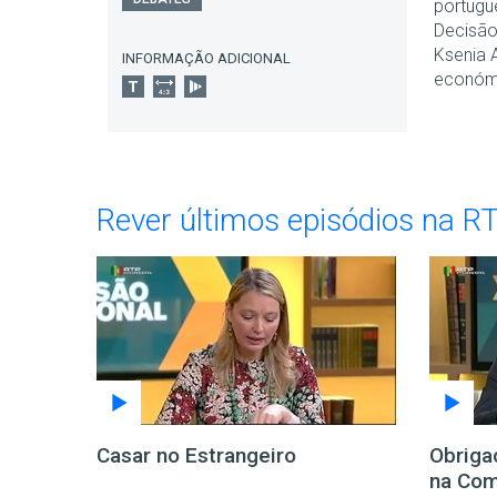
portuguê
Decisão
Ksenia A
INFORMAÇÃO ADICIONAL
económi
Rever últimos episódios na R
Casar no Estrangeiro
Obriga
na Com