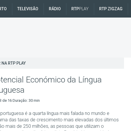
RTO
TELEVISÃO
RÁDIO
RTP
PLAY
RTP ZIGZAG
 NA RTP PLAY
tencial Económico da Língua
uguesa
3 de 16 Duração: 30 min
a portuguesa é a quarta língua mais falada no mundo e
 uma das taxas de crescimento mais elevadas dos últimos
ão mais de 250 milhões, as pessoas que utilizam o