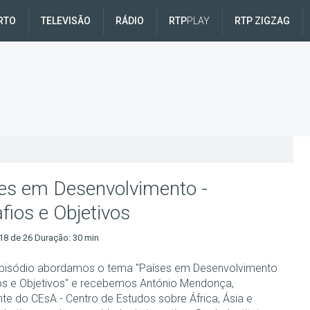
RTO
TELEVISÃO
RÁDIO
RTP
PLAY
RTP ZIGZAG
es em Desenvolvimento -
fios e Objetivos
18 de 26 Duração: 30 min
pisódio abordamos o tema "Países em Desenvolvimento
os e Objetivos" e recebemos António Mendonça,
nte do CEsA - Centro de Estudos sobre África, Ásia e