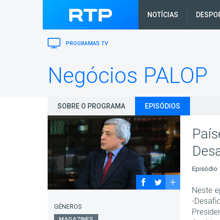
NOTÍCIAS
DESPO
PROGRAMAS TV
Negócios PALOP
SOBRE O PROGRAMA
EPISÓDIOS
País
Desa
Episódio 
Neste e
-Desafi
GÉNEROS
Preside
MAGAZINES