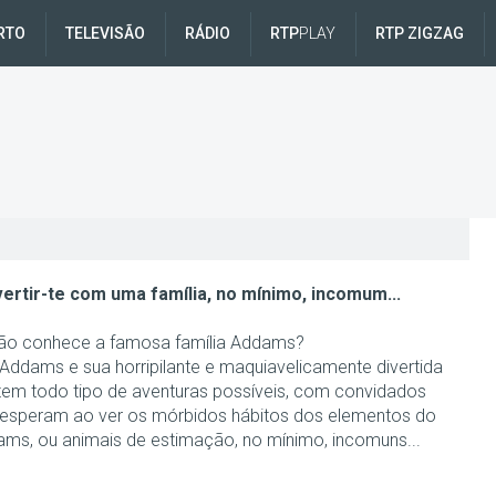
RTO
TELEVISÃO
RÁDIO
RTP
PLAY
RTP ZIGZAG
s
ertir-te com uma família, no mínimo, incomum...
o conhece a famosa família Addams?
ddams e sua horripilante e maquiavelicamente divertida
, tem todo tipo de aventuras possíveis, com convidados
esperam ao ver os mórbidos hábitos dos elementos do
ams, ou animais de estimação, no mínimo, incomuns...