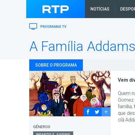
NOTÍCIAS
DESPO
PROGRAMAS TV
A Família Addam
SOBRE O PROGRAMA
Vem div
Quem nã
Gomez A
família
que des
clã Add
GÉNEROS
INFANTIS E JUVENIS