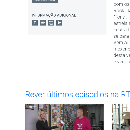
com os 
Rock. J
INFORMAÇÃO ADICIONAL
"Tony". 
estreia
Festiva
se para
Vem aí "
mexer e
desta v
é ver at
Rever últimos episódios na R