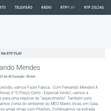
RTO
TELEVISÃO
RÁDIO
RTP
PLAY
RTP ZIGZAG
 NA RTP PLAY
nando Mendes
23 de 43 Duração: 50 min
pisódio, vamos Fazer Faísca...Com Fernando Mendes! A
horas d´"O Preço Certo - Especial Verão", vamos a
s para uma espécie de "aquecimento". Também pelo
damos conta do ambiente do MEO Marés Vivas, em Gaia,
os umas rimas com Plutónio. Continuamos na estrada