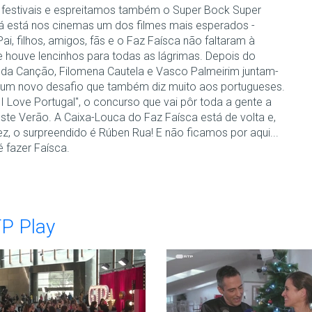
festivais e espreitamos também o Super Bock Super
á está nos cinemas um dos filmes mais esperados -
Pai, filhos, amigos, fãs e o Faz Faísca não faltaram à
 e houve lencinhos para todas as lágrimas. Depois do
l da Canção, Filomena Cautela e Vasco Palmeirim juntam-
 um novo desafio que também diz muito aos portugueses.
I Love Portugal", o concurso que vai pôr toda a gente a
ste Verão. A Caixa-Louca do Faz Faísca está de volta e,
ez, o surpreendido é Rúben Rua! E não ficamos por aqui...
é fazer Faísca.
TP Play