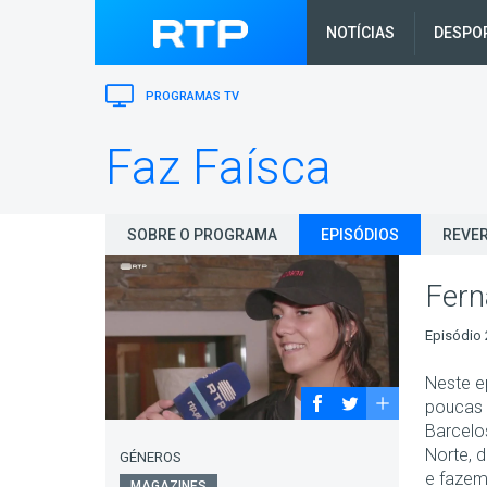
NOTÍCIAS
DESPO
PROGRAMAS TV
Faz Faísca
SOBRE O PROGRAMA
EPISÓDIOS
REVER
Fer
Episódio 
Neste e
poucas 
Barcelo
Norte, 
GÉNEROS
e fazem
MAGAZINES